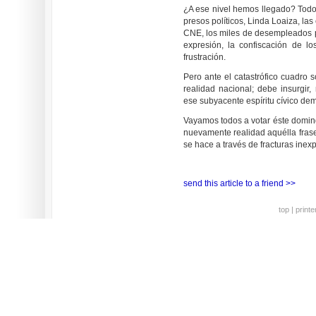
¿A ese nivel hemos llegado? Todo 
presos políticos, Linda Loaiza, las
CNE, los miles de desempleados p
expresión, la confiscación de lo
frustración.
Pero ante el catastrófico cuadro so
realidad nacional; debe insurgir,
ese subyacente espíritu cívico de
Vayamos todos a votar éste domin
nuevamente realidad aquélla frase
se hace a través de fracturas inexp
send this article to a friend >>
top
|
printe