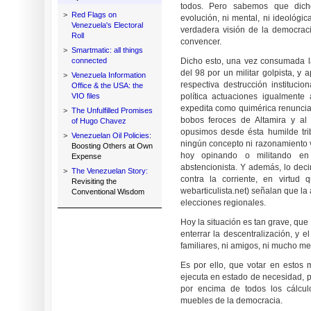
todos. Pero sabemos que dic
>
Red Flags on
evolución, ni mental, ni ideológi
Venezuela's Electoral
verdadera visión de la democraci
Roll
convencer.
>
Smartmatic: all things
connected
Dicho esto, una vez consumada l
del 98 por un militar golpista, y
>
Venezuela Information
respectiva destrucción instituci
Office & the USA: the
VIO files
política actuaciones igualmente
expedita como quimérica renuncia d
>
The Unfulfilled Promises
bobos feroces de Altamira y al
of Hugo Chavez
opusimos desde ésta humilde tri
>
Venezuelan Oil Policies:
ningún concepto ni razonamiento v
Boosting Others at Own
hoy opinando o militando en
Expense
abstencionista. Y además, lo de
>
The Venezuelan Story:
contra la corriente, en virtud
Revisiting the
webarticulista.net) señalan que la
Conventional Wisdom
elecciones regionales.
Hoy la situación es tan grave, qu
enterrar la descentralización, y e
familiares, ni amigos, ni mucho me
Es por ello, que votar en esto
ejecuta en estado de necesidad, po
por encima de todos los cálculo
muebles de la democracia.