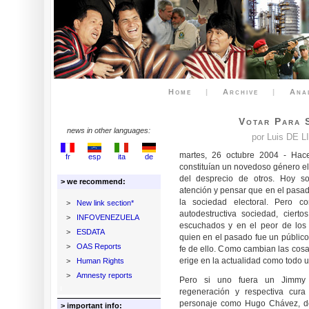
Home
|
Archive
|
Ana
Votar Para 
news in other languages:
por Luis DE L
martes, 26 octubre 2004 - Hac
fr
esp
ita
de
constituían un novedoso género ele
del desprecio de otros. Hoy so
> we recommend:
atención y pensar que en el pasad
la sociedad electoral. Pero 
>
New link section*
autodestructiva sociedad, cierto
>
INFOVENEZUELA
escuchados y en el peor de los
>
ESDATA
quien en el pasado fue un público 
>
OAS Reports
fe de ello. Como cambian las cosas,
erige en la actualidad como todo u
>
Human Rights
>
Amnesty reports
Pero si uno fuera un Jimmy 
regeneración y respectiva cura
personaje como Hugo Chávez, de
> important info: